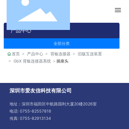
首页
产品中心
关于我们
全部分类
首页
产品中心
背板连接器
旧版互连装置
产品中心
GbX 背板连接器系统
插座头
新闻中心
深圳市爱友信科技有限公司
在线购物
地址：深圳市福田区中航路国利大厦20楼2026室
English
电话:
0755-82557816
传真: 0755-82913134