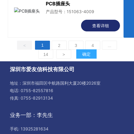
PCB插座头
袁先生
jack.yuan@aiyouxin.com
产品型号：151063-4009
李先生
aiyouxinLuke@163.com
咨询热线
查看详细
13925281634
1
<
2
3
4
...
确定
14
>
深圳市爱友信科技有限公司
地址：深圳市福田区中航路国利大厦20楼2026室
电话:
0755-82557816
传真: 0755-82913134
业务一部：李先生
手机:
13925281634